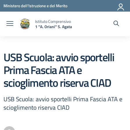
Vai ai contenuti
Vai al menu di navigazione
Vai al footer
Ministero dell'Istruzione e del Merito
Istituto Comprensivo
1 "A. Oriani" S. Agata
USB Scuola: avvio sportelli
Prima Fascia ATA e
scioglimento riserva CIAD
USB Scuola: avvio sportelli Prima Fascia ATA e
scioglimento riserva CIAD