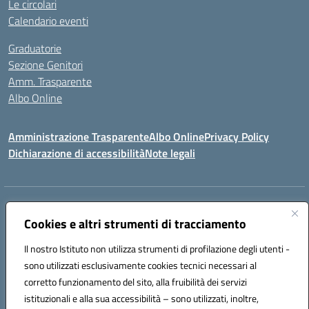
Le circolari
Calendario eventi
Graduatorie
Sezione Genitori
Amm. Trasparente
Albo Online
Amministrazione Trasparente
Albo Online
Privacy Policy
Dichiarazione di accessibilità
Note legali
Indirizzo:
Viale Vittorio Emanuele III, Sant' Agata de' Goti (BN)
Centralino:
Cookies e altri strumenti di tracciamento
0823/718125
Email:
bnic839008@istruzione.it
Posta elettronica certificata (PEC):
BNIC839008@pec.istruzione.it
Il nostro Istituto non utilizza strumenti di profilazione degli utenti -
Codice fiscale: 92029030621
sono utilizzati esclusivamente cookies tecnici necessari al
Codice meccanografico:
BNIC839008
corretto funzionamento del sito, alla fruibilità dei servizi
Codice unico di fatturazione (CUF): UFSWAV
istituzionali e alla sua accessibilità – sono utilizzati, inoltre,