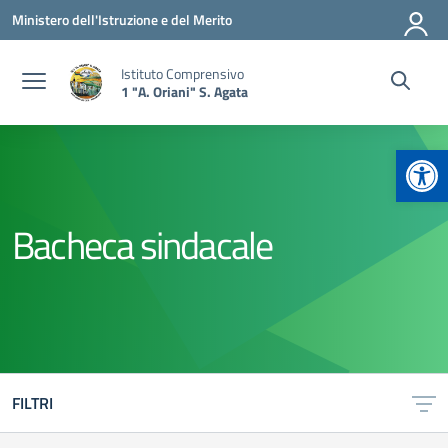
Vai ai contenuti
Vai al menu di navigazione
Vai al footer
Ministero dell'Istruzione e del Merito
Istituto Comprensivo
1 "A. Oriani" S. Agata
Apr
Bacheca sindacale
FILTRI