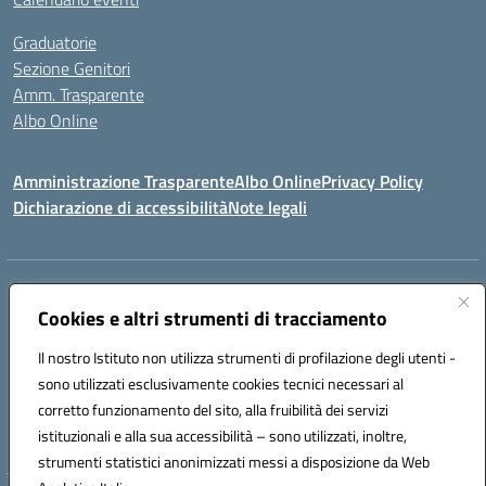
Graduatorie
Sezione Genitori
Amm. Trasparente
Albo Online
Amministrazione Trasparente
Albo Online
Privacy Policy
Dichiarazione di accessibilità
Note legali
Indirizzo:
Viale Vittorio Emanuele III, Sant' Agata de' Goti (BN)
Centralino:
Cookies e altri strumenti di tracciamento
0823/718125
Email:
bnic839008@istruzione.it
Posta elettronica certificata (PEC):
BNIC839008@pec.istruzione.it
Il nostro Istituto non utilizza strumenti di profilazione degli utenti -
Codice fiscale: 92029030621
sono utilizzati esclusivamente cookies tecnici necessari al
Codice meccanografico:
BNIC839008
corretto funzionamento del sito, alla fruibilità dei servizi
Codice unico di fatturazione (CUF): UFSWAV
istituzionali e alla sua accessibilità – sono utilizzati, inoltre,
strumenti statistici anonimizzati messi a disposizione da Web