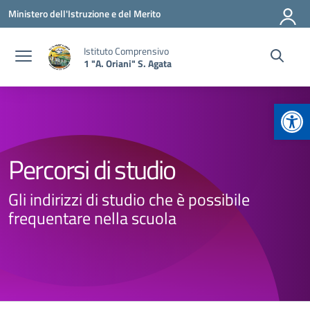
Vai ai contenuti
Vai al menu di navigazione
Vai al footer
Ministero dell'Istruzione e del Merito
Istituto Comprensivo
1 "A. Oriani" S. Agata
Apr
Percorsi di studio
Gli indirizzi di studio che è possibile
frequentare nella scuola