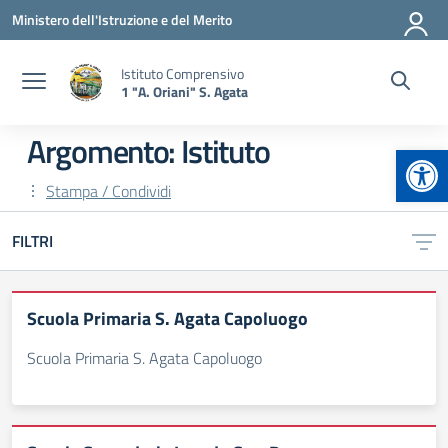
Vai ai contenuti
Vai al menu di navigazione
Vai al footer
Ministero dell'Istruzione e del Merito
Istituto Comprensivo
1 "A. Oriani" S. Agata
Argomento: Istituto
Apr
Stampa / Condividi
FILTRI
Scuola Primaria S. Agata Capoluogo
Scuola Primaria S. Agata Capoluogo