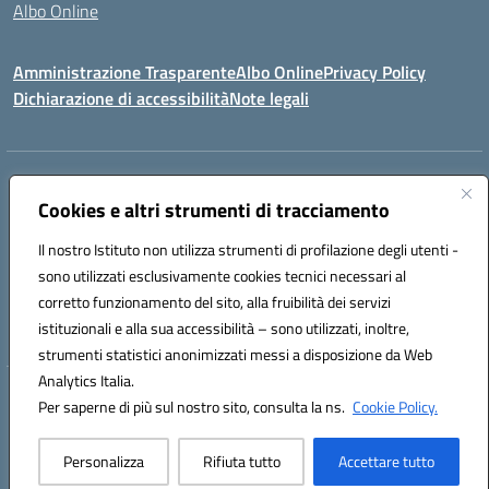
Albo Online
Amministrazione Trasparente
Albo Online
Privacy Policy
Dichiarazione di accessibilità
Note legali
Indirizzo:
Viale Vittorio Emanuele III, Sant' Agata de' Goti (BN)
Centralino:
Cookies e altri strumenti di tracciamento
0823/718125
Email:
bnic839008@istruzione.it
Posta elettronica certificata (PEC):
BNIC839008@pec.istruzione.it
Il nostro Istituto non utilizza strumenti di profilazione degli utenti -
Codice fiscale: 92029030621
sono utilizzati esclusivamente cookies tecnici necessari al
Codice meccanografico:
BNIC839008
corretto funzionamento del sito, alla fruibilità dei servizi
Codice unico di fatturazione (CUF): UFSWAV
istituzionali e alla sua accessibilità – sono utilizzati, inoltre,
strumenti statistici anonimizzati messi a disposizione da Web
Analytics Italia.
Hosting & Powered by 3D Solution S.r.l.
Per saperne di più sul nostro sito, consulta la ns.
Cookie Policy.
Concept & Design by Designers Italia
Personalizza
Rifiuta tutto
Accettare tutto