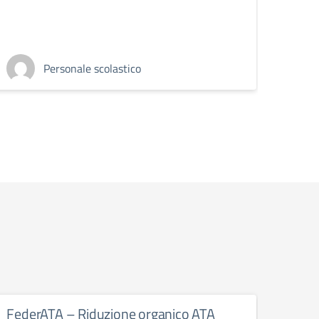
Personale scolastico
FederATA – Riduzione organico ATA
Giorn