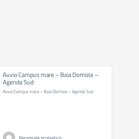
Avvio Campus mare – Baia Domizia –
Avvi
Agenda Sud
Nuov
sulle
Avvio Campus mare – Baia Domizia – Agenda Sud
Avviso
PON_FS
(FSE+) 
Personale scolastico