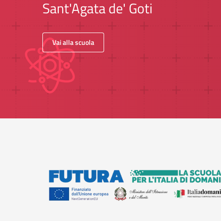
Sant'Agata de' Goti
Vai alla scuola