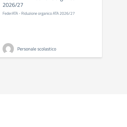
2026/27
perso
spett
FederATA - Riduzione organico ATA 2026/27
pers
Giorni 
di feri
docente
Personale scolastico