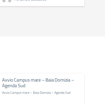
Avvio Campus mare – Baia Domizia –
Avvi
Agenda Sud
per g
iscri
Avvio Campus mare – Baia Domizia – Agenda Sud
Avvio C
primari