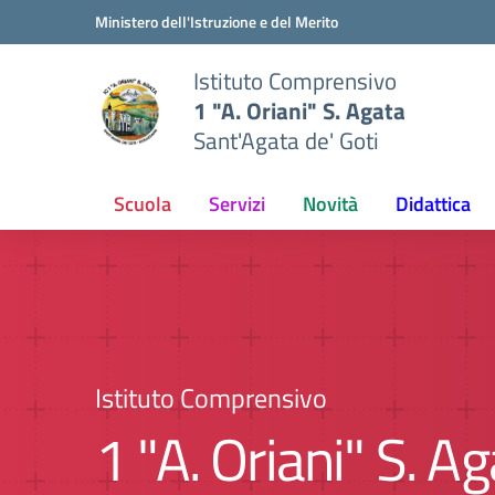
Vai ai contenuti
Vai al menu di navigazione
Vai al footer
Ministero dell'Istruzione e del Merito
Istituto Comprensivo
1 "A. Oriani" S. Agata
Sant'Agata de' Goti
Scuola
Servizi
Novità
Didattica
Istituto Comprensivo
1 "A. Oriani" S. A