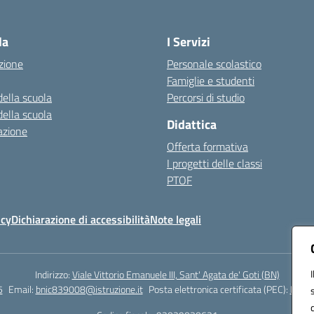
Visita la pagina iniziale della scuola
la
I Servizi
zione
Personale scolastico
Famiglie e studenti
della scuola
Percorsi di studio
della scuola
Didattica
azione
Offerta formativa
I progetti delle classi
PTOF
icy
Dichiarazione di accessibilità
Note legali
Indirizzo:
Viale Vittorio Emanuele III, Sant' Agata de' Goti (BN)
5
Email:
bnic839008@istruzione.it
Posta elettronica certificata (PEC):
BNIC8