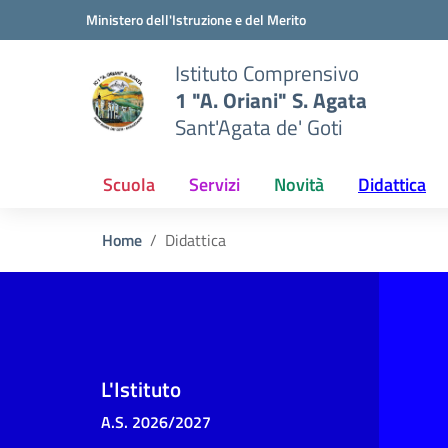
Vai ai contenuti
Vai al menu di navigazione
Vai al footer
Ministero dell'Istruzione e del Merito
Istituto Comprensivo
1 "A. Oriani" S. Agata
Sant'Agata de' Goti
Scuola
Servizi
Novità
Didattica
Home
Didattica
L'Istituto
A.S. 2026/2027