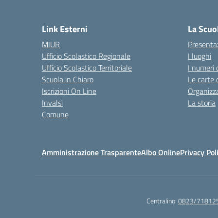
— 
Link Esterni
La Scuo
MIUR
Presenta
Ufficio Scolastico Regionale
I luoghi
Ufficio Scolastico Territoriale
I numeri 
Scuola in Chiaro
Le carte 
Iscrizioni On Line
Organizz
Invalsi
La storia
Comune
Amministrazione Trasparente
Albo Online
Privacy Pol
Centralino:
0823/71812