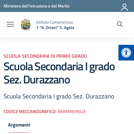
Vai ai contenuti
Vai al menu di navigazione
Vai al footer
Ministero dell'Istruzione e del Merito
Istituto Comprensivo
1 "A. Oriani" S. Agata
Apr
SCUOLA SECONDARIA DI PRIMO GRADO
Scuola Secondaria I grado
Sez. Durazzano
Scuola Secondaria I grado Sez. Durazzano
CODICE MECCANOGRAFICO:
BNMM83902A
Argomenti