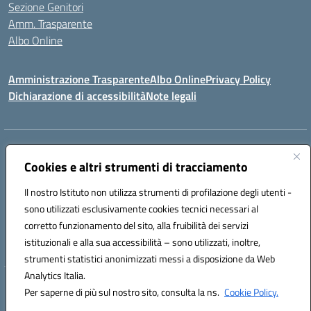
Sezione Genitori
Amm. Trasparente
Albo Online
Amministrazione Trasparente
Albo Online
Privacy Policy
Dichiarazione di accessibilità
Note legali
Indirizzo:
Viale Vittorio Emanuele III, Sant' Agata de' Goti (BN)
Centralino:
Cookies e altri strumenti di tracciamento
0823/718125
Email:
bnic839008@istruzione.it
Posta elettronica certificata (PEC):
BNIC839008@pec.istruzione.it
Il nostro Istituto non utilizza strumenti di profilazione degli utenti -
Codice fiscale: 92029030621
sono utilizzati esclusivamente cookies tecnici necessari al
Codice meccanografico:
BNIC839008
corretto funzionamento del sito, alla fruibilità dei servizi
Codice unico di fatturazione (CUF): UFSWAV
istituzionali e alla sua accessibilità – sono utilizzati, inoltre,
strumenti statistici anonimizzati messi a disposizione da Web
Analytics Italia.
Hosting & Powered by 3D Solution S.r.l.
Per saperne di più sul nostro sito, consulta la ns.
Cookie Policy.
Concept & Design by Designers Italia