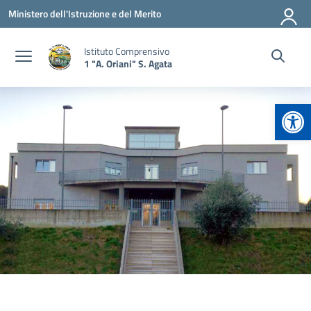
Vai ai contenuti
Vai al menu di navigazione
Vai al footer
Ministero dell'Istruzione e del Merito
Istituto Comprensivo
1 "A. Oriani" S. Agata
Apr