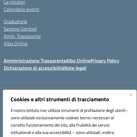
Le circolari
Calendario eventi
Graduatorie
Sezione Genitori
Amm. Trasparente
Albo Online
Amministrazione Trasparente
Albo Online
Privacy Policy
Dichiarazione di accessibilità
Note legali
Indirizzo:
Viale Vittorio Emanuele III, Sant' Agata de' Goti (BN)
Centralino:
Cookies e altri strumenti di tracciamento
0823/718125
Email:
bnic839008@istruzione.it
Posta elettronica certificata (PEC):
BNIC839008@pec.istruzione.it
Il nostro Istituto non utilizza strumenti di profilazione degli utenti -
Codice fiscale: 92029030621
sono utilizzati esclusivamente cookies tecnici necessari al
Codice meccanografico:
BNIC839008
corretto funzionamento del sito, alla fruibilità dei servizi
Codice unico di fatturazione (CUF): UFSWAV
istituzionali e alla sua accessibilità – sono utilizzati, inoltre,