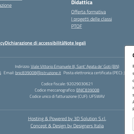
Didattica
azione
Offerta formativa
I progetti delle classi
PTOF
icy
Dichiarazione di accessibilità
Note legali
Indirizzo:
Viale Vittorio Emanuele III, Sant' Agata de' Goti (BN)
5
Email:
bnic839008@istruzione.it
Posta elettronica certificata (PEC):
BNIC8
Codice fiscale: 92029030621
Codice meccanografico:
BNIC839008
Codice unico di fatturazione (CUF): UFSWAV
Hosting & Powered by 3D Solution S.r.l.
Concept & Design by Designers Italia