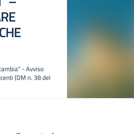
” –
ARE
 CHE
 cambia" - Avviso
enti (DM n. 38 del