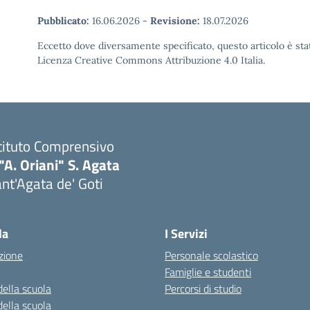
Pubblicato:
16.06.2026
-
Revisione:
18.07.2026
Eccetto dove diversamente specificato, questo articolo è stat
Licenza Creative Commons Attribuzione 4.0 Italia.
tituto Comprensivo
"A. Oriani" S. Agata
nt'Agata de' Goti
Visita la pagina iniziale della scuola
la
I Servizi
zione
Personale scolastico
Famiglie e studenti
della scuola
Percorsi di studio
della scuola