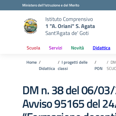
Vai ai contenuti
Vai al menu di navigazione
Vai al footer
Ministero dell'Istruzione e del Merito
Istituto Comprensivo
1 "A. Oriani" S. Agata
Sant'Agata de' Goti
Scuola
Servizi
Novità
Didattica
Home
I progetti delle
DM
Didattica
classi
PON
SCUO
DM n. 38 del 06/03
Avviso 95165 del 2