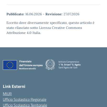
Pubblicato:
16.06.2026
-
Revisione:
27.07.2026
Eccetto dove diversamente specificato, questo articolo è
stato rilasciato sotto Licenza Creative Commons
Attribuzione 4.0 Italia.
Istituto Comprensivo
1 "A. Oriani" S. Agata
Sant'Agata de' Goti
— Visita la pagina iniziale della scuola
Link Esterni
MIUR
Ufficio Scolastico Regionale
Ufficio Scolastico Territoriale