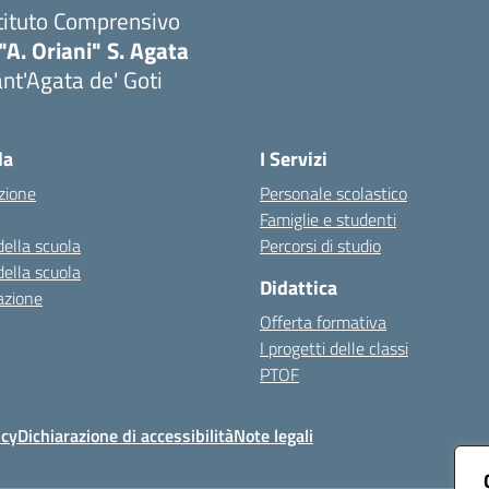
tituto Comprensivo
"A. Oriani" S. Agata
nt'Agata de' Goti
Visita la pagina iniziale della scuola
la
I Servizi
zione
Personale scolastico
Famiglie e studenti
della scuola
Percorsi di studio
della scuola
Didattica
azione
Offerta formativa
I progetti delle classi
PTOF
icy
Dichiarazione di accessibilità
Note legali