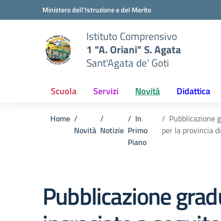
Vai ai contenuti
Vai al menu di navigazione
Vai al footer
Ministero dell'Istruzione e del Merito
Istituto Comprensivo
1 "A. Oriani" S. Agata
Sant'Agata de' Goti
Scuola
Servizi
Novità
Didattica
Home
In
Pubblicazione g
Novità
Notizie
Primo
per la provincia 
Piano
Pubblicazione gradua