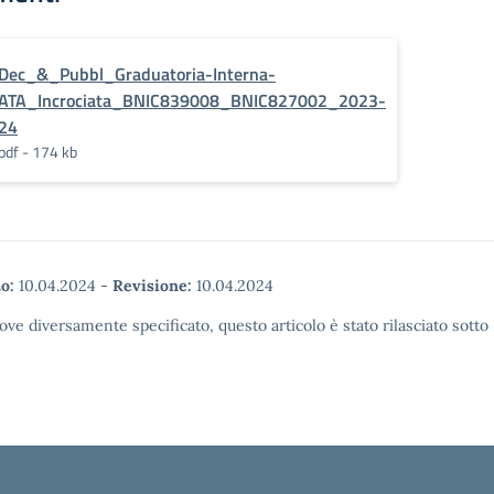
Dec_&_Pubbl_Graduatoria-Interna-
ATA_Incrociata_BNIC839008_BNIC827002_2023-
24
pdf - 174 kb
o:
10.04.2024
-
Revisione:
10.04.2024
ove diversamente specificato, questo articolo è stato rilasciato sott