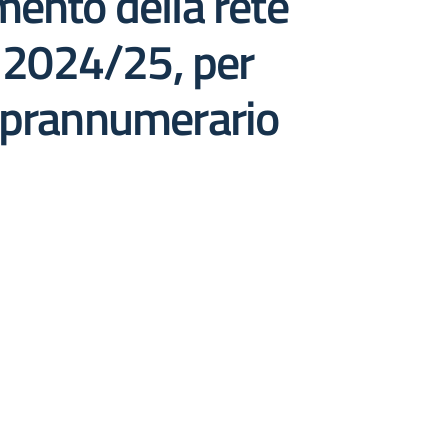
mento della rete
. 2024/25, per
soprannumerario