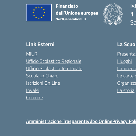
Is
1 
Sa
— 
Link Esterni
La Scuo
MIUR
Presenta
Ufficio Scolastico Regionale
I luoghi
Ufficio Scolastico Territoriale
I numeri 
Scuola in Chiaro
Le carte 
Iscrizioni On Line
Organizz
Invalsi
La storia
Comune
Amministrazione Trasparente
Albo Online
Privacy Pol