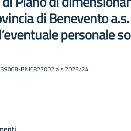
o di Piano di dimensiona
rovincia di Benevento a.s
ell’eventuale personale 
IC839008-BNIC827002 a.s.2023/24
menti