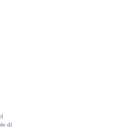
el
ole di