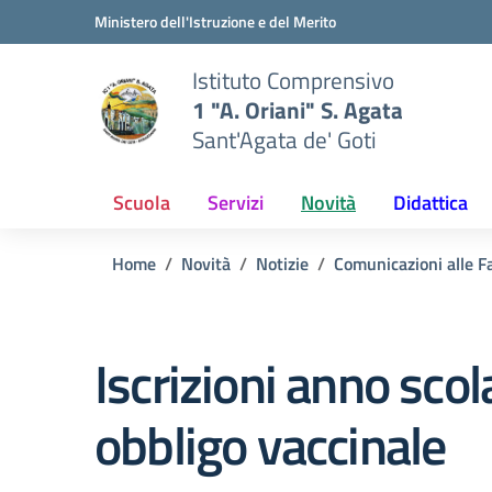
Vai ai contenuti
Vai al menu di navigazione
Vai al footer
Ministero dell'Istruzione e del Merito
Istituto Comprensivo
1 "A. Oriani" S. Agata
Sant'Agata de' Goti
Scuola
Servizi
Novità
Didattica
Home
Novità
Notizie
Comunicazioni alle F
Iscrizioni anno sc
obbligo vaccinale