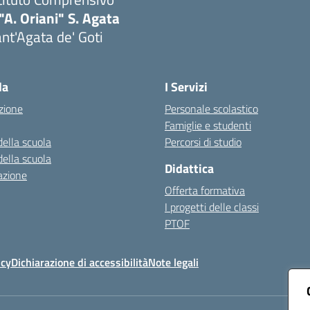
"A. Oriani" S. Agata
nt'Agata de' Goti
Visita la pagina iniziale della scuola
la
I Servizi
zione
Personale scolastico
Famiglie e studenti
della scuola
Percorsi di studio
della scuola
Didattica
azione
Offerta formativa
I progetti delle classi
PTOF
icy
Dichiarazione di accessibilità
Note legali