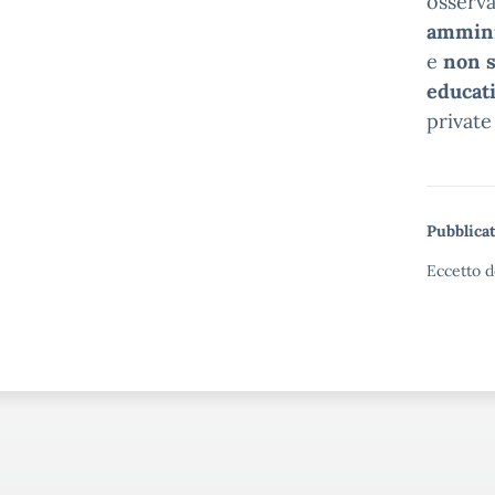
osserva
ammini
e
non s
educati
private
Pubblicat
Eccetto d