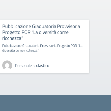
Pubblicazione Graduatoria Provvisoria
Avvi
Progetto POR “La diversità come
Nuov
ricchezza”
sulle
Pubblicazione Graduatoria Provvisoria Progetto POR "La
Avviso
diversità come ricchezza"
PON_FS
(FSE+) 
Personale scolastico