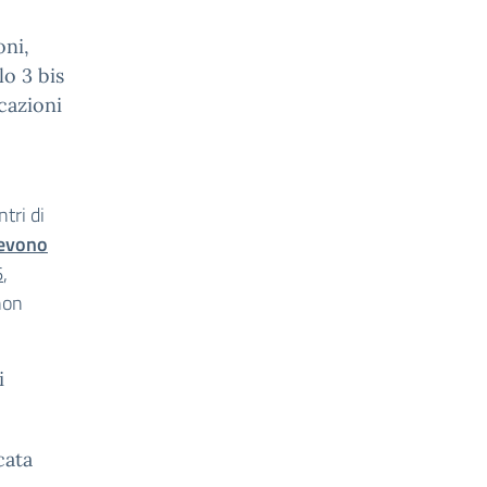
oni,
lo 3 bis
cazioni
ntri di
evono
6
,
 non
i
cata