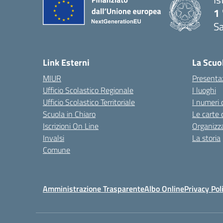
1 
Sa
— 
Link Esterni
La Scuo
MIUR
Presenta
Ufficio Scolastico Regionale
I luoghi
Ufficio Scolastico Territoriale
I numeri 
Scuola in Chiaro
Le carte 
Iscrizioni On Line
Organizz
Invalsi
La storia
Comune
Amministrazione Trasparente
Albo Online
Privacy Pol