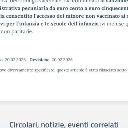
nza dell’obbligo vaccinale, sia comminata
la sanzione
strativa pecuniaria da euro cento a euro cinquecen
ia consentito l’accesso del minore non vaccinato ai 
vi per l’infanzia e le scuole dell’infanzia
ivi incluse 
 non paritarie.
o:
20.02.2026
-
Revisione:
20.02.2026
ove diversamente specificato, questo articolo è stato rilasciato sott
Circolari, notizie, eventi correlati