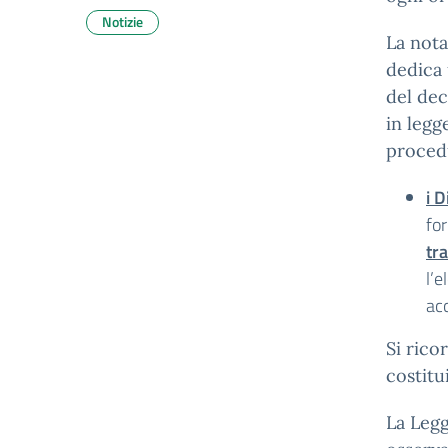
Notizie
La nota
dedica 
del dec
in legge
procedu
i D
fo
tr
l’e
ac
Si rico
costitu
La Legg