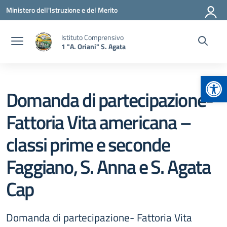
Vai ai contenuti
Vai al menu di navigazione
Vai al footer
Ministero dell'Istruzione e del Merito
Istituto Comprensivo
1 "A. Oriani" S. Agata
Apr
Domanda di partecipazione-
Fattoria Vita americana –
classi prime e seconde
Faggiano, S. Anna e S. Agata
Cap
Domanda di partecipazione- Fattoria Vita