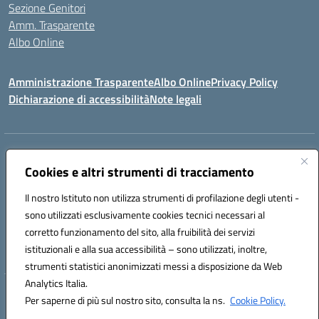
Sezione Genitori
Amm. Trasparente
Albo Online
Amministrazione Trasparente
Albo Online
Privacy Policy
Dichiarazione di accessibilità
Note legali
Indirizzo:
Viale Vittorio Emanuele III, Sant' Agata de' Goti (BN)
Centralino:
Cookies e altri strumenti di tracciamento
0823/718125
Email:
bnic839008@istruzione.it
Posta elettronica certificata (PEC):
BNIC839008@pec.istruzione.it
Il nostro Istituto non utilizza strumenti di profilazione degli utenti -
Codice fiscale: 92029030621
sono utilizzati esclusivamente cookies tecnici necessari al
Codice meccanografico:
BNIC839008
corretto funzionamento del sito, alla fruibilità dei servizi
Codice unico di fatturazione (CUF): UFSWAV
istituzionali e alla sua accessibilità – sono utilizzati, inoltre,
strumenti statistici anonimizzati messi a disposizione da Web
Analytics Italia.
Hosting & Powered by 3D Solution S.r.l.
Per saperne di più sul nostro sito, consulta la ns.
Cookie Policy.
Concept & Design by Designers Italia