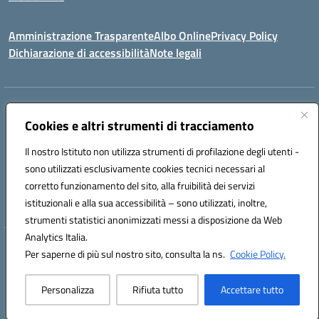
Amministrazione Trasparente
Albo Online
Privacy Policy
Dichiarazione di accessibilità
Note legali
Indirizzo:
Viale Vittorio Emanuele III, Sant' Agata de' Goti (BN)
Centralino:
Cookies e altri strumenti di tracciamento
0823/718125
Email:
bnic839008@istruzione.it
Posta elettronica certificata (PEC):
BNIC839008@pec.istruzione.it
Il nostro Istituto non utilizza strumenti di profilazione degli utenti -
Codice fiscale: 92029030621
sono utilizzati esclusivamente cookies tecnici necessari al
Codice meccanografico:
BNIC839008
corretto funzionamento del sito, alla fruibilità dei servizi
Codice unico di fatturazione (CUF): UFSWAV
istituzionali e alla sua accessibilità – sono utilizzati, inoltre,
strumenti statistici anonimizzati messi a disposizione da Web
Analytics Italia.
Hosting & Powered by 3D Solution S.r.l.
Per saperne di più sul nostro sito, consulta la ns.
Cookie Policy.
Concept & Design by Designers Italia
Personalizza
Rifiuta tutto
Accettare tutto