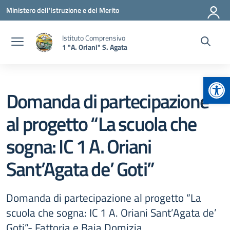
Vai ai contenuti
Vai al menu di navigazione
Vai al footer
Ministero dell'Istruzione e del Merito
Istituto Comprensivo
1 "A. Oriani" S. Agata
Apr
Domanda di partecipazione
al progetto “La scuola che
sogna: IC 1 A. Oriani
Sant’Agata de’ Goti”
Domanda di partecipazione al progetto “La
scuola che sogna: IC 1 A. Oriani Sant’Agata de’
Goti”- Fattoria e Baia Domizia