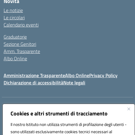
Novità
Le notizie
Le circolari
Calendario eventi
Graduatorie
Sezione Genitori
Amm. Trasparente
Albo Online
Amministrazione Trasparente
Albo Online
Privacy Policy
Dichiarazione di accessibilità
Note legali
Indirizzo:
Viale Vittorio Emanuele III, Sant' Agata de' Goti (BN)
Centralino:
Cookies e altri strumenti di tracciamento
0823/718125
Email:
bnic839008@istruzione.it
Posta elettronica certificata (PEC):
BNIC839008@pec.istruzione.it
Il nostro Istituto non utilizza strumenti di profilazione degli utenti -
Codice fiscale: 92029030621
sono utilizzati esclusivamente cookies tecnici necessari al