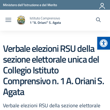
Vai ai contenuti
Vai al menu di navigazione
Vai al footer
Ministero dell'Istruzione e del Merito
Istituto Comprensivo
1 "A. Oriani" S. Agata
Apr
Verbale elezioni RSU della
sezione elettorale unica del
Collegio Istituto
Comprensivo n. 1 A. Oriani S.
Agata
Verbale elezioni RSU della sezione elettorale