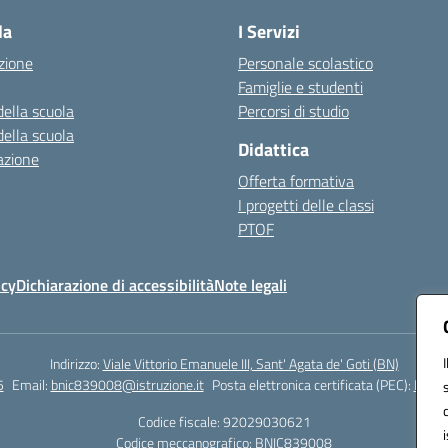
la
I Servizi
zione
Personale scolastico
Famiglie e studenti
della scuola
Percorsi di studio
della scuola
Didattica
azione
Offerta formativa
I progetti delle classi
PTOF
icy
Dichiarazione di accessibilità
Note legali
Indirizzo:
Viale Vittorio Emanuele III, Sant' Agata de' Goti (BN)
5
Email:
bnic839008@istruzione.it
Posta elettronica certificata (PEC):
BNIC8
Codice fiscale: 92029030621
Codice meccanografico:
BNIC839008