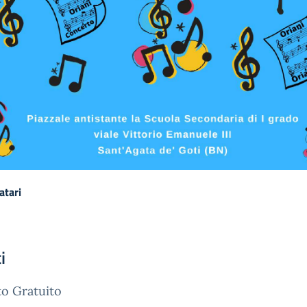
atari
i
o Gratuito