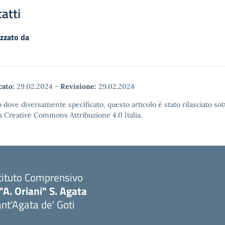
atti
zzato da
cato:
29.02.2024
-
Revisione:
29.02.2024
 dove diversamente specificato, questo articolo è stato rilasciato sot
a Creative Commons Attribuzione 4.0 Italia.
tituto Comprensivo
"A. Oriani" S. Agata
nt'Agata de' Goti
Visita la pagina iniziale della scuola