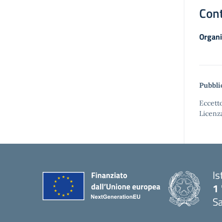
Cont
Organi
Pubbli
Eccetto
Licenz
Is
1 
Sa
— 