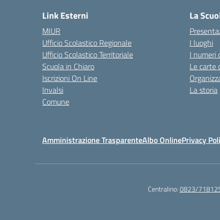
Link Esterni
La Scuo
MIUR
Presenta
Ufficio Scolastico Regionale
I luoghi
Ufficio Scolastico Territoriale
I numeri 
Scuola in Chiaro
Le carte 
Iscrizioni On Line
Organizz
Invalsi
La storia
Comune
Amministrazione Trasparente
Albo Online
Privacy Pol
Centralino:
0823/71812