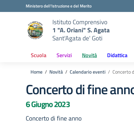
Vai ai contenuti
Vai al menu di navigazione
Vai al footer
Ministero dell'Istruzione e del Merito
Istituto Comprensivo
1 "A. Oriani" S. Agata
Sant'Agata de' Goti
Scuola
Servizi
Novità
Didattica
Home
Novità
Calendario eventi
Concerto d
Concerto di fine ann
6 Giugno 2023
Concerto di fine anno