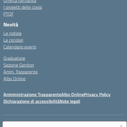
Offerta formativa
I progetti delle classi
PTOF
Novità
Le notizie
Le circolari
Calendario eventi
Graduatorie
Sezione Genitori
Amm. Trasparente
Albo Online
Amministrazione Trasparente
Albo Online
Privacy Policy
Dichiarazione di accessibilità
Note legali
Indirizzo:
Viale Vittorio Emanuele III, Sant' Agata de' Goti (BN)