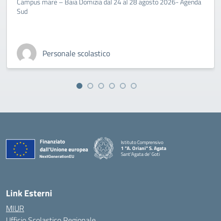
Campus mare – Baia Domizia dal 24 al 28 agosto 2026- Agenda
Sud
Personale scolastico
Istituto Comprensivo
1 "A. Oriani" S. Agata
Sant'Agata de' Goti
— Visita la pagina iniziale della scuola
Link Esterni
MIUR
Ufficio Scolastico Regionale