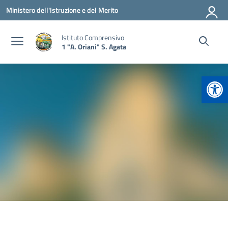
Vai ai contenuti
Vai al menu di navigazione
Vai al footer
Ministero dell'Istruzione e del Merito
Istituto Comprensivo
1 "A. Oriani" S. Agata
Apr