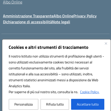
Albo Online
Amministrazione Trasparente
Albo Online
Privacy Policy
Dichiarazione di accessibilità
Note legali
Indirizzo:
Viale Vittorio Emanuele III, Sant' Agata de' Goti (BN)
Centralino:
Cookies e altri strumenti di tracciamento
0823/718125
Email:
bnic839008@istruzione.it
Posta elettronica certificata (PEC):
BNIC839008@pec.istruzione.it
Il nostro Istituto non utilizza strumenti di profilazione degli utenti -
Codice fiscale: 92029030621
sono utilizzati esclusivamente cookies tecnici necessari al
Codice meccanografico:
BNIC839008
corretto funzionamento del sito, alla fruibilità dei servizi
Codice unico di fatturazione (CUF): UFSWAV
istituzionali e alla sua accessibilità – sono utilizzati, inoltre,
strumenti statistici anonimizzati messi a disposizione da Web
Analytics Italia.
Hosting & Powered by 3D Solution S.r.l.
Per saperne di più sul nostro sito, consulta la ns.
Cookie Policy.
Concept & Design by Designers Italia
Personalizza
Rifiuta tutto
Accettare tutto