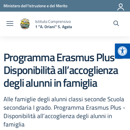
Vai ai contenuti
Vai al menu di navigazione
Vai al footer
Ministero dell'Istruzione e del Merito
Istituto Comprensivo
1 "A. Oriani" S. Agata
Apr
Programma Erasmus Plus –
Disponibilità all’accoglienza
degli alunni in famiglia
Alle famiglie degli alunni classi seconde Scuola
secondaria I grado. Programma Erasmus Plus -
Disponibilità all’accoglienza degli alunni in
famiglia