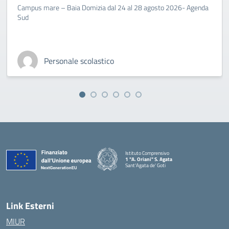
Campus mare – Baia Domizia dal 24 al 28 agosto 2026- Agenda
Sud
Personale scolastico
Istituto Comprensivo
1 "A. Oriani" S. Agata
Sant'Agata de' Goti
— Visita la pagina iniziale della scuola
Link Esterni
MIUR