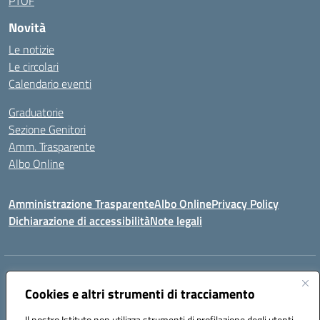
PTOF
Novità
Le notizie
Le circolari
Calendario eventi
Graduatorie
Sezione Genitori
Amm. Trasparente
Albo Online
Amministrazione Trasparente
Albo Online
Privacy Policy
Dichiarazione di accessibilità
Note legali
Indirizzo:
Viale Vittorio Emanuele III, Sant' Agata de' Goti (BN)
Centralino:
Cookies e altri strumenti di tracciamento
0823/718125
Email:
bnic839008@istruzione.it
Posta elettronica certificata (PEC):
BNIC839008@pec.istruzione.it
Il nostro Istituto non utilizza strumenti di profilazione degli utenti -