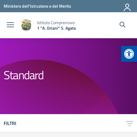
Vai ai contenuti
Vai al menu di navigazione
Vai al footer
Ministero dell'Istruzione e del Merito
Istituto Comprensivo
1 "A. Oriani" S. Agata
Apr
Standard
FILTRI