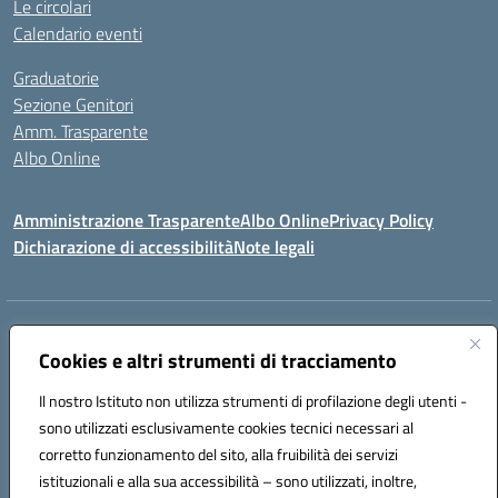
Le circolari
Calendario eventi
Graduatorie
Sezione Genitori
Amm. Trasparente
Albo Online
Amministrazione Trasparente
Albo Online
Privacy Policy
Dichiarazione di accessibilità
Note legali
Indirizzo:
Viale Vittorio Emanuele III, Sant' Agata de' Goti (BN)
Centralino:
Cookies e altri strumenti di tracciamento
0823/718125
Email:
bnic839008@istruzione.it
Posta elettronica certificata (PEC):
BNIC839008@pec.istruzione.it
Il nostro Istituto non utilizza strumenti di profilazione degli utenti -
Codice fiscale: 92029030621
sono utilizzati esclusivamente cookies tecnici necessari al
Codice meccanografico:
BNIC839008
corretto funzionamento del sito, alla fruibilità dei servizi
Codice unico di fatturazione (CUF): UFSWAV
istituzionali e alla sua accessibilità – sono utilizzati, inoltre,