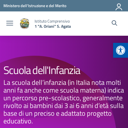
Vai ai contenuti
Vai al menu di navigazione
Vai al footer
Ministero dell'Istruzione e del Merito
Istituto Comprensivo
1 "A. Oriani" S. Agata
Apr
Scuola dell'Infanzia
La scuola dell’infanzia (in Italia nota molti
anni fa anche come scuola materna) indica
un percorso pre-scolastico, generalmente
rivolto ai bambini dai 3 ai 6 anni d’età sulla
base di un preciso e adattato progetto
educativo.