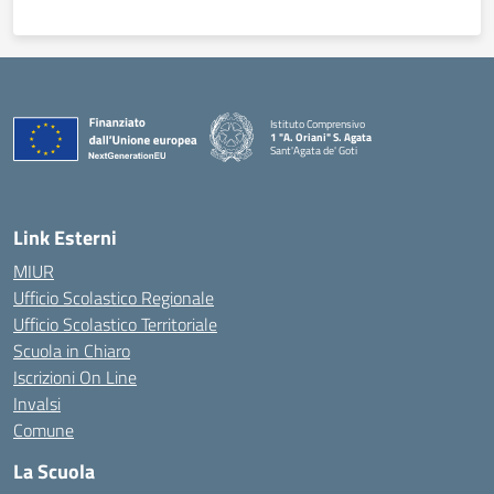
Istituto Comprensivo
1 "A. Oriani" S. Agata
Sant'Agata de' Goti
— Visita la pagina iniziale della scuola
Link Esterni
MIUR
Ufficio Scolastico Regionale
Ufficio Scolastico Territoriale
Scuola in Chiaro
Iscrizioni On Line
Invalsi
Comune
La Scuola