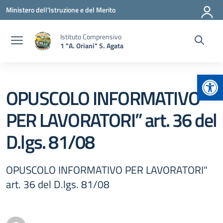
Vai ai contenuti
Vai al menu di navigazione
Vai al footer
Ministero dell'Istruzione e del Merito
Istituto Comprensivo
1 "A. Oriani" S. Agata
Apr
OPUSCOLO INFORMATIVO
PER LAVORATORI” art. 36 del
D.lgs. 81/08
OPUSCOLO INFORMATIVO PER LAVORATORI"
art. 36 del D.lgs. 81/08