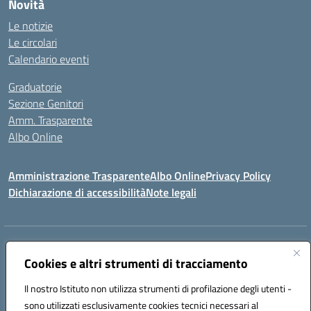
Novità
Le notizie
Le circolari
Calendario eventi
Graduatorie
Sezione Genitori
Amm. Trasparente
Albo Online
Amministrazione Trasparente
Albo Online
Privacy Policy
Dichiarazione di accessibilità
Note legali
Indirizzo:
Viale Vittorio Emanuele III, Sant' Agata de' Goti (BN)
Centralino:
Cookies e altri strumenti di tracciamento
0823/718125
Email:
bnic839008@istruzione.it
Posta elettronica certificata (PEC):
BNIC839008@pec.istruzione.it
Il nostro Istituto non utilizza strumenti di profilazione degli utenti -
Codice fiscale: 92029030621
sono utilizzati esclusivamente cookies tecnici necessari al