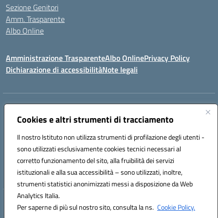
Sezione Genitori
Amm. Trasparente
Albo Online
Amministrazione Trasparente
Albo Online
Privacy Policy
Dichiarazione di accessibilità
Note legali
Indirizzo:
Viale Vittorio Emanuele III, Sant' Agata de' Goti (BN)
Centralino:
Cookies e altri strumenti di tracciamento
0823/718125
Email:
bnic839008@istruzione.it
Posta elettronica certificata (PEC):
BNIC839008@pec.istruzione.it
Il nostro Istituto non utilizza strumenti di profilazione degli utenti -
Codice fiscale: 92029030621
sono utilizzati esclusivamente cookies tecnici necessari al
Codice meccanografico:
BNIC839008
corretto funzionamento del sito, alla fruibilità dei servizi
Codice unico di fatturazione (CUF): UFSWAV
istituzionali e alla sua accessibilità – sono utilizzati, inoltre,
strumenti statistici anonimizzati messi a disposizione da Web
Analytics Italia.
Hosting & Powered by 3D Solution S.r.l.
Per saperne di più sul nostro sito, consulta la ns.
Cookie Policy.
Concept & Design by Designers Italia