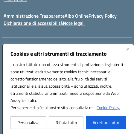
Amministrazione Trasparente
Albo Online
Privacy Policy
Dichiarazione di accessibilità
Note legali
Indirizzo:
Viale Vittorio Emanuele III, Sant' Agata de' Goti (BN)
Centralino:
Cookies e altri strumenti di tracciamento
0823/718125
Email:
bnic839008@istruzione.it
Posta elettronica certificata (PEC):
BNIC839008@pec.istruzione.it
Il nostro Istituto non utilizza strumenti di profilazione degli utenti -
Codice fiscale: 92029030621
sono utilizzati esclusivamente cookies tecnici necessari al
Codice meccanografico:
BNIC839008
corretto funzionamento del sito, alla fruibilità dei servizi
Codice unico di fatturazione (CUF): UFSWAV
istituzionali e alla sua accessibilità – sono utilizzati, inoltre,
strumenti statistici anonimizzati messi a disposizione da Web
Analytics Italia.
Hosting & Powered by 3D Solution S.r.l.
Per saperne di più sul nostro sito, consulta la ns.
Cookie Policy.
Concept & Design by Designers Italia
Personalizza
Rifiuta tutto
Accettare tutto