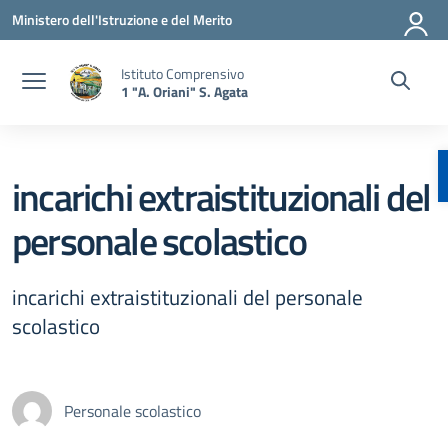
Vai ai contenuti
Vai al menu di navigazione
Vai al footer
Ministero dell'Istruzione e del Merito
Istituto Comprensivo
1 "A. Oriani" S. Agata
incarichi extraistituzionali del
personale scolastico
incarichi extraistituzionali del personale
scolastico
Personale scolastico