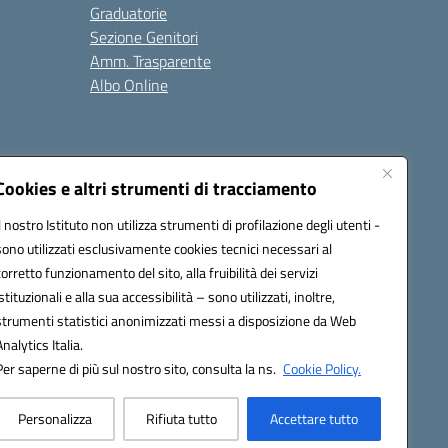
Graduatorie
Sezione Genitori
Amm. Trasparente
Albo Online
Cookies e altri strumenti di tracciamento
Il nostro Istituto non utilizza strumenti di profilazione degli utenti -
39008@pec.istruzione.it
sono utilizzati esclusivamente cookies tecnici necessari al
corretto funzionamento del sito, alla fruibilità dei servizi
istituzionali e alla sua accessibilità – sono utilizzati, inoltre,
strumenti statistici anonimizzati messi a disposizione da Web
Analytics Italia.
Per saperne di più sul nostro sito, consulta la ns.
Cookie Policy.
Personalizza
Rifiuta tutto
Accettare tutto