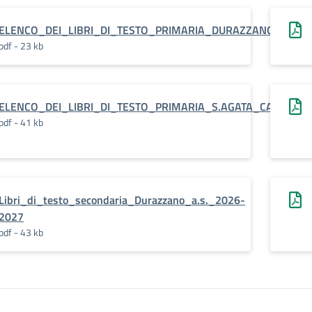
ELENCO_DEI_LIBRI_DI_TESTO_PRIMARIA_DURAZZANO_CAP.
pdf - 23 kb
ELENCO_DEI_LIBRI_DI_TESTO_PRIMARIA_S.AGATA_CAP.
pdf - 41 kb
Libri_di_testo_secondaria_Durazzano_a.s._2026-
2027
pdf - 43 kb