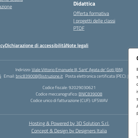
Didattica
azione
Offerta formativa
I progetti delle classi
PTOF
icy
Dichiarazione di accessibilità
Note legali
Indirizzo:
Viale Vittorio Emanuele III, Sant' Agata de' Goti (BN)
5
Email:
bnic839008@istruzione.it
Posta elettronica certificata (PEC):
BNIC8
Codice fiscale: 92029030621
Codice meccanografico:
BNIC839008
Codice unico di fatturazione (CUF): UFSWAV
Hosting & Powered by 3D Solution S.r.l.
Concept & Design by Designers Italia