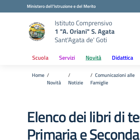
Vai ai contenuti
Vai al menu di navigazione
Vai al footer
Ministero dell'Istruzione e del Merito
Istituto Comprensivo
1 "A. Oriani" S. Agata
Sant'Agata de' Goti
Scuola
Servizi
Novità
Didattica
Home
Comunicazioni alle
Novità
Notizie
Famiglie
Elenco dei libri di t
Primaria e Secondar