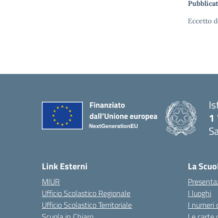
Pubblicat
Eccetto d
Is
1 
Sa
— 
Link Esterni
La Scuo
MIUR
Presenta
Ufficio Scolastico Regionale
I luoghi
Ufficio Scolastico Territoriale
I numeri 
Scuola in Chiaro
Le carte 