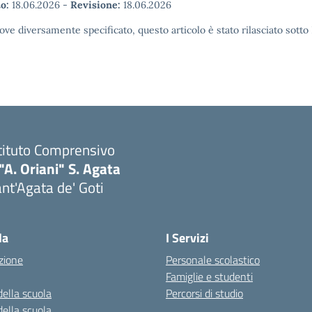
o:
18.06.2026
-
Revisione:
18.06.2026
ove diversamente specificato, questo articolo è stato rilasciato sott
tituto Comprensivo
"A. Oriani" S. Agata
nt'Agata de' Goti
Visita la pagina iniziale della scuola
la
I Servizi
zione
Personale scolastico
Famiglie e studenti
della scuola
Percorsi di studio
della scuola