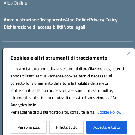
Albo Online
Amministrazione Trasparente
Albo Online
Privacy Policy
Dichiarazione di accessibilità
Note legali
Indirizzo:
Viale Vittorio Emanuele III, Sant' Agata de' Goti (BN)
Centralino:
Cookies e altri strumenti di tracciamento
0823/718125
Email:
bnic839008@istruzione.it
Posta elettronica certificata (PEC):
BNIC839008@pec.istruzione.it
Il nostro Istituto non utilizza strumenti di profilazione degli utenti -
Codice fiscale: 92029030621
sono utilizzati esclusivamente cookies tecnici necessari al
Codice meccanografico:
BNIC839008
corretto funzionamento del sito, alla fruibilità dei servizi
Codice unico di fatturazione (CUF): UFSWAV
istituzionali e alla sua accessibilità – sono utilizzati, inoltre,
strumenti statistici anonimizzati messi a disposizione da Web
Analytics Italia.
Hosting & Powered by 3D Solution S.r.l.
Per saperne di più sul nostro sito, consulta la ns.
Cookie Policy.
Concept & Design by Designers Italia
Personalizza
Rifiuta tutto
Accettare tutto