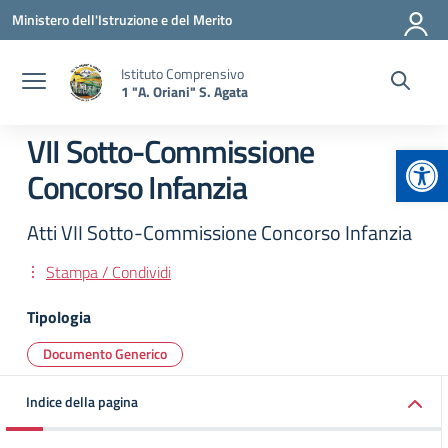
Vai ai contenuti
Vai al menu di navigazione
Vai al footer
Ministero dell'Istruzione e del Merito
Istituto Comprensivo
1 "A. Oriani" S. Agata
VII Sotto-Commissione
Apr
Concorso Infanzia
Atti VII Sotto-Commissione Concorso Infanzia
Stampa / Condividi
Tipologia
Documento Generico
Indice della pagina