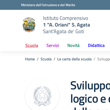
Vai ai contenuti
Vai al menu di navigazione
Vai al footer
Ministero dell'Istruzione e del Merito
Istituto Comprensivo
1 "A. Oriani" S. Agata
Sant'Agata de' Goti
Scuola
Servizi
Novità
Didattica
Home
Scuola
Le carte della scuola
Svilupp
Sviluppo
logico e