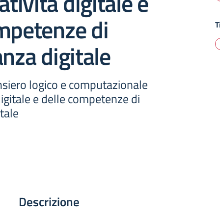
atività digitale e
mpetenze di
T
anza digitale
nsiero logico e computazionale
digitale e delle competenze di
tale
Descrizione