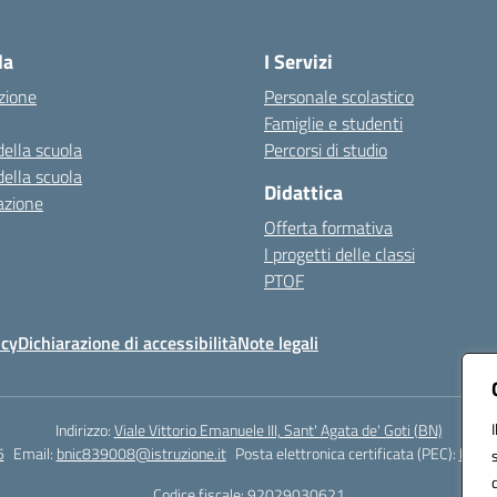
Visita la pagina iniziale della scuola
la
I Servizi
zione
Personale scolastico
Famiglie e studenti
della scuola
Percorsi di studio
della scuola
Didattica
azione
Offerta formativa
I progetti delle classi
PTOF
icy
Dichiarazione di accessibilità
Note legali
Indirizzo:
Viale Vittorio Emanuele III, Sant' Agata de' Goti (BN)
5
Email:
bnic839008@istruzione.it
Posta elettronica certificata (PEC):
BNIC8
Codice fiscale: 92029030621