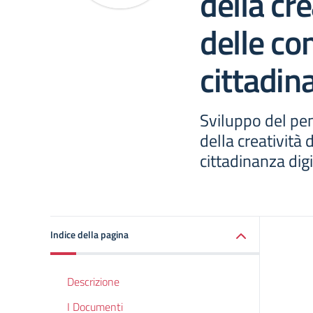
della cre
delle co
cittadin
Sviluppo del pe
della creatività 
cittadinanza digi
Indice della pagina
Descrizione
I Documenti