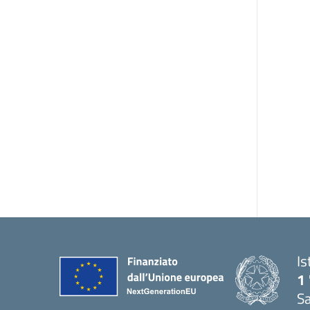
Is
1 
Sa