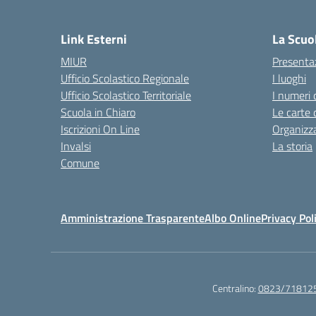
— 
Link Esterni
La Scuo
MIUR
Presenta
Ufficio Scolastico Regionale
I luoghi
Ufficio Scolastico Territoriale
I numeri 
Scuola in Chiaro
Le carte 
Iscrizioni On Line
Organizz
Invalsi
La storia
Comune
Amministrazione Trasparente
Albo Online
Privacy Pol
Centralino:
0823/71812