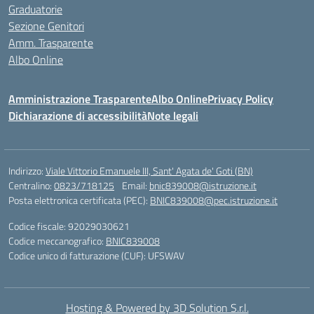
Graduatorie
Sezione Genitori
Amm. Trasparente
Albo Online
Amministrazione Trasparente
Albo Online
Privacy Policy
Dichiarazione di accessibilità
Note legali
Indirizzo:
Viale Vittorio Emanuele III, Sant' Agata de' Goti (BN)
Centralino:
0823/718125
Email:
bnic839008@istruzione.it
Posta elettronica certificata (PEC):
BNIC839008@pec.istruzione.it
Codice fiscale: 92029030621
Codice meccanografico:
BNIC839008
Codice unico di fatturazione (CUF): UFSWAV
Hosting & Powered by 3D Solution S.r.l.