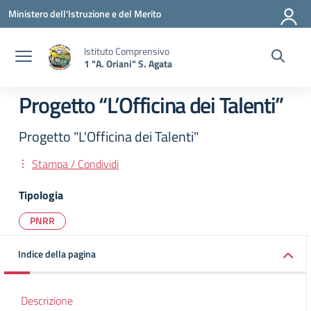
Vai ai contenuti
Vai al menu di navigazione
Vai al footer
Ministero dell'Istruzione e del Merito
Istituto Comprensivo
1 "A. Oriani" S. Agata
Progetto “L’Officina dei Talenti”
Progetto "L'Officina dei Talenti"
Stampa / Condividi
Tipologia
PNRR
Indice della pagina
Descrizione