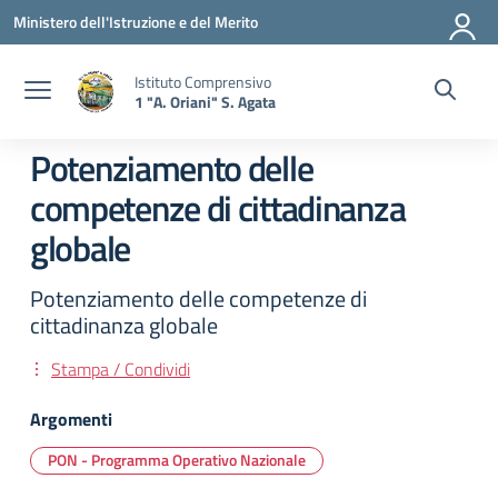
Vai ai contenuti
Vai al menu di navigazione
Vai al footer
Ministero dell'Istruzione e del Merito
Istituto Comprensivo
1 "A. Oriani" S. Agata
Potenziamento delle
competenze di cittadinanza
globale
Potenziamento delle competenze di
cittadinanza globale
Stampa / Condividi
Argomenti
PON - Programma Operativo Nazionale