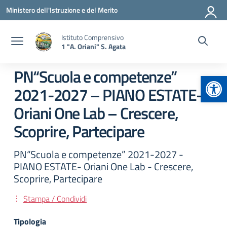
Vai ai contenuti
Vai al menu di navigazione
Vai al footer
Ministero dell'Istruzione e del Merito
Istituto Comprensivo
1 "A. Oriani" S. Agata
PN“Scuola e competenze”
Apr
2021-2027 – PIANO ESTATE-
Oriani One Lab – Crescere,
Scoprire, Partecipare
PN“Scuola e competenze” 2021-2027 -
PIANO ESTATE- Oriani One Lab - Crescere,
Scoprire, Partecipare
Stampa / Condividi
Tipologia