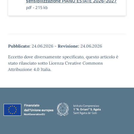
sensibilizzazione PIANO ESTATE 2026-2027
pdf - 215 kb
Pubblicato:
24.06.2026
-
Revisione:
24.06.2026
Eccetto dove diversamente specificato, questo articolo è
stato rilasciato sotto Licenza Creative Commons
Attribuzione 4.0 Italia.
Istituto Comprensivo
1 "A. Oriani" S. Agata
Sant'Agata de' Goti
— Visita la pagina iniziale della scuola