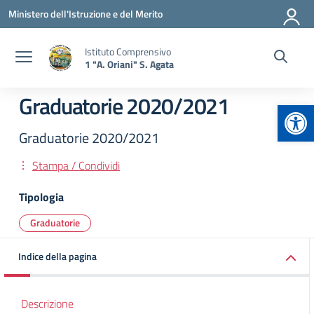
Vai ai contenuti
Vai al menu di navigazione
Vai al footer
Ministero dell'Istruzione e del Merito
Istituto Comprensivo
1 "A. Oriani" S. Agata
Graduatorie 2020/2021
Apr
Graduatorie 2020/2021
Stampa / Condividi
Tipologia
Graduatorie
Indice della pagina
Descrizione