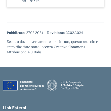
pdf - 787 kb
Pubblicato:
27.02.2024
-
Revisione:
27.02.2024
Eccetto dove diversamente specificato, questo articolo è
stato rilasciato sotto Licenza Creative Commons
Attribuzione 4.0 Italia.
Istituto Comprensivo
1 "A. Oriani" S. Agata
Sant'Agata de' Goti
— Visita la pagina iniziale della scuola
Link Esterni