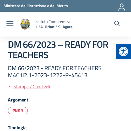
Vai ai contenuti
Vai al menu di navigazione
Vai al footer
Ministero dell'Istruzione e del Merito
Istituto Comprensivo
1 "A. Oriani" S. Agata
DM 66/2023 – READY FOR
Apr
TEACHERS
DM 66/2023 - READY FOR TEACHERS
M4C1I2.1-2023-1222-P-45413
Stampa / Condividi
Argomenti
PNRR
Tipologia