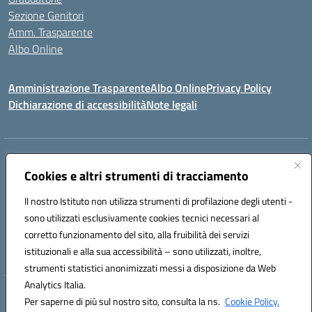
Sezione Genitori
Amm. Trasparente
Albo Online
Amministrazione Trasparente
Albo Online
Privacy Policy
Dichiarazione di accessibilità
Note legali
Indirizzo:
Viale Vittorio Emanuele III, Sant' Agata de' Goti (BN)
Centralino:
Cookies e altri strumenti di tracciamento
0823/718125
Email:
bnic839008@istruzione.it
Posta elettronica certificata (PEC):
BNIC839008@pec.istruzione.it
Il nostro Istituto non utilizza strumenti di profilazione degli utenti -
Codice fiscale: 92029030621
sono utilizzati esclusivamente cookies tecnici necessari al
Codice meccanografico:
BNIC839008
corretto funzionamento del sito, alla fruibilità dei servizi
Codice unico di fatturazione (CUF): UFSWAV
istituzionali e alla sua accessibilità – sono utilizzati, inoltre,
strumenti statistici anonimizzati messi a disposizione da Web
Analytics Italia.
Hosting & Powered by 3D Solution S.r.l.
Per saperne di più sul nostro sito, consulta la ns.
Cookie Policy.