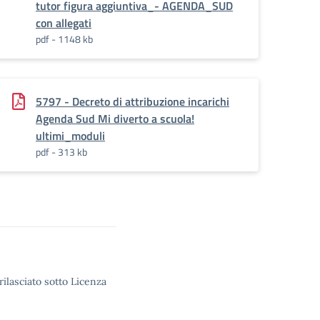
tutor figura aggiuntiva_- AGENDA_SUD
con allegati
pdf - 1148 kb
5797 - Decreto di attribuzione incarichi
Agenda Sud Mi diverto a scuola!
ultimi_moduli
pdf - 313 kb
rilasciato sotto Licenza