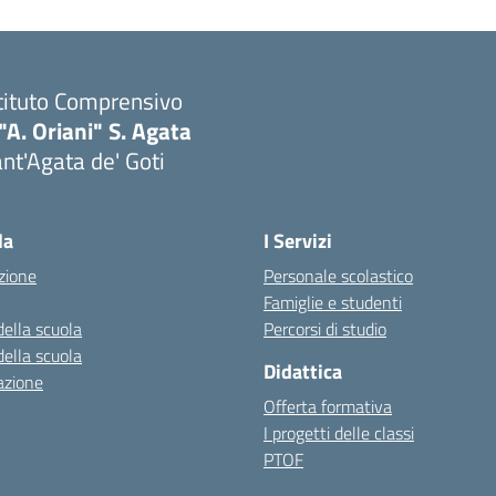
tituto Comprensivo
"A. Oriani" S. Agata
nt'Agata de' Goti
Visita la pagina iniziale della scuola
la
I Servizi
zione
Personale scolastico
Famiglie e studenti
della scuola
Percorsi di studio
della scuola
Didattica
azione
Offerta formativa
I progetti delle classi
PTOF