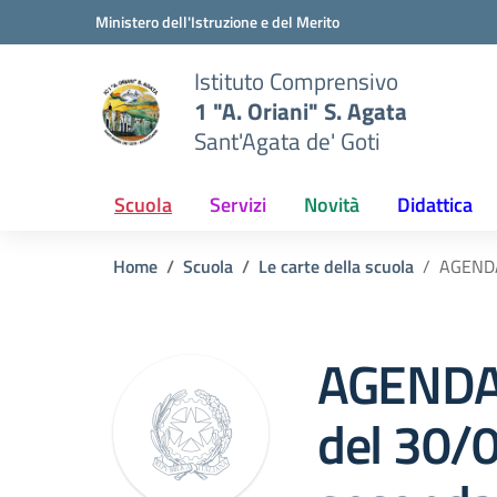
Vai ai contenuti
Vai al menu di navigazione
Vai al footer
Ministero dell'Istruzione e del Merito
Istituto Comprensivo
1 "A. Oriani" S. Agata
Sant'Agata de' Goti
Scuola
Servizi
Novità
Didattica
Home
Scuola
Le carte della scuola
AGENDA
AGENDA
del 30/