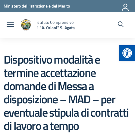
Vai ai contenuti
Vai al menu di navigazione
Vai al footer
Ministero dell'Istruzione e del Merito
Istituto Comprensivo
1 "A. Oriani" S. Agata
Apr
Dispositivo modalità e
termine accettazione
domande di Messa a
disposizione – MAD – per
eventuale stipula di contratti
di lavoro a tempo