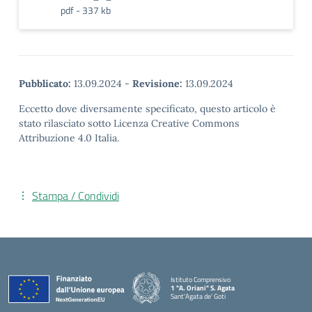
pdf - 337 kb
Pubblicato:
13.09.2024
-
Revisione:
13.09.2024
Eccetto dove diversamente specificato, questo articolo è
stato rilasciato sotto Licenza Creative Commons
Attribuzione 4.0 Italia.
Stampa / Condividi
Istituto Comprensivo
1 "A. Oriani" S. Agata
Sant'Agata de' Goti
— Visita la pagina iniziale della scuola