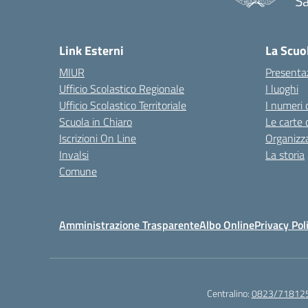
Sa
— 
Link Esterni
La Scuo
MIUR
Presenta
Ufficio Scolastico Regionale
I luoghi
Ufficio Scolastico Territoriale
I numeri 
Scuola in Chiaro
Le carte 
Iscrizioni On Line
Organizz
Invalsi
La storia
Comune
Amministrazione Trasparente
Albo Online
Privacy Pol
Centralino:
0823/71812