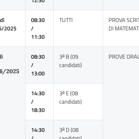
12:30
dì
08:30
TUTTI
PROVA SCRI
6/2025
/
DI MATEMAT
11:30
a
dì
08:30
3
B (09
PROVE ORAL
/
candidati)
6/2025
13:00
a
14:30
3
E (08
/
candidati)
18:30
a
14:30
3
D (08
/
candidati)