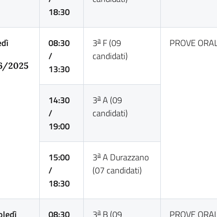
18:30
a
dì
08:30
3
F (09
PROVE ORAL
/
candidati)
6/2025
13:30
a
14:30
3
A (09
/
candidati)
19:00
a
15:00
3
A Durazzano
/
(07 candidati)
18:30
a
ledì
08:30
3
B (09
PROVE ORAL