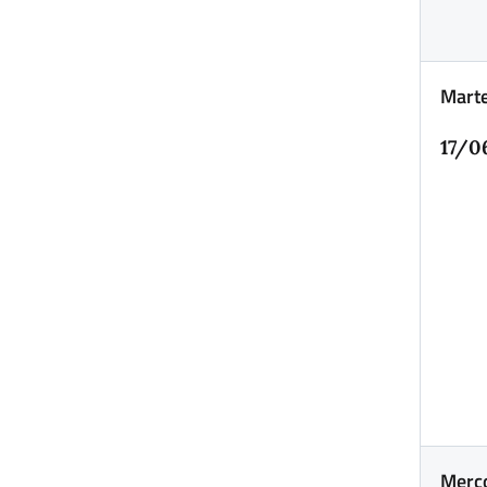
Marte
17/0
Merco