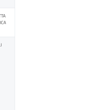
TTA
ICA
I