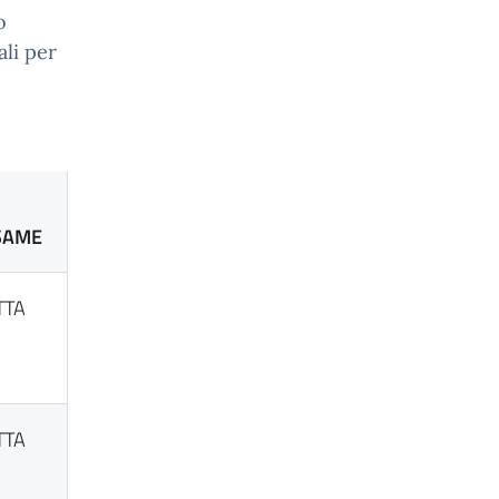
o
ali per
SAME
TTA
TTA