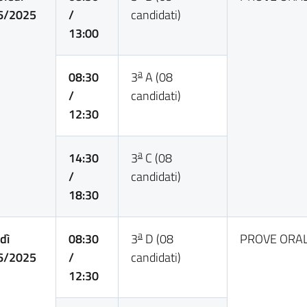
6/2025
/
candidati)
13:00
a
08:30
3
A (08
/
candidati)
12:30
a
14:30
3
C (08
/
candidati)
18:30
a
dì
08:30
3
D (08
PROVE ORAL
6/2025
/
candidati)
12:30