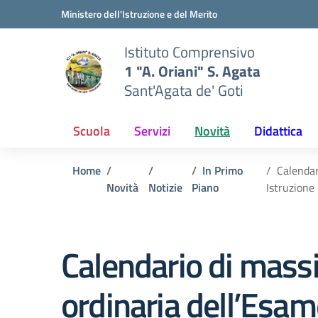
Vai ai contenuti
Vai al menu di navigazione
Vai al footer
Ministero dell'Istruzione e del Merito
Istituto Comprensivo
1 "A. Oriani" S. Agata
Sant'Agata de' Goti
Scuola
Servizi
Novità
Didattica
Home
In Primo
Calendar
Novità
Notizie
Piano
Istruzione
Calendario di massi
ordinaria dell’Esame