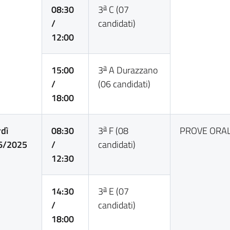
a
08:30
3
C (07
/
candidati)
12:00
a
15:00
3
A Durazzano
/
(06 candidati)
18:00
a
dì
08:30
3
F (08
PROVE ORAL
6/2025
/
candidati)
12:30
a
14:30
3
E (07
/
candidati)
18:00