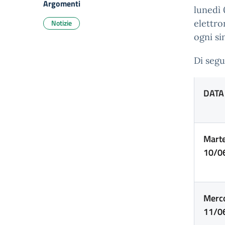
Argomenti
lunedì 
Notizie
elettro
ogni si
Di segu
DATA
Marte
10/0
Merco
11/0