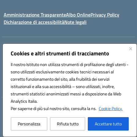
Amministrazione Trasparente
Albo Online
Privacy Policy
Dichiarazione di accessibilità
Note legali
Indirizzo:
Viale Vittorio Emanuele III, Sant' Agata de' Goti (BN)
Centralino:
Cookies e altri strumenti di tracciamento
0823/718125
Email:
bnic839008@istruzione.it
Posta elettronica certificata (PEC):
BNIC839008@pec.istruzione.it
Il nostro Istituto non utilizza strumenti di profilazione degli utenti -
Codice fiscale: 92029030621
sono utilizzati esclusivamente cookies tecnici necessari al
Codice meccanografico:
BNIC839008
corretto funzionamento del sito, alla fruibilità dei servizi
Codice unico di fatturazione (CUF): UFSWAV
istituzionali e alla sua accessibilità – sono utilizzati, inoltre,
strumenti statistici anonimizzati messi a disposizione da Web
Analytics Italia.
Hosting & Powered by 3D Solution S.r.l.
Per saperne di più sul nostro sito, consulta la ns.
Cookie Policy.
Concept & Design by Designers Italia
Personalizza
Rifiuta tutto
Accettare tutto