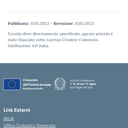
Pubblicato:
11.05.2023
-
Revisione:
11.05.2023
Eccetto dove diversamente specificato, questo articolo è
stato rilasciato sotto Licenza Creative Commons
Attribuzione 4.0 Italia.
Istituto Comprensivo
1 "A. Oriani" S. Agata
Sant'Agata de' Goti
— Visita la pagina iniziale della scuola
Link Esterni
MIUR
Ufficio Scolastico Regionale