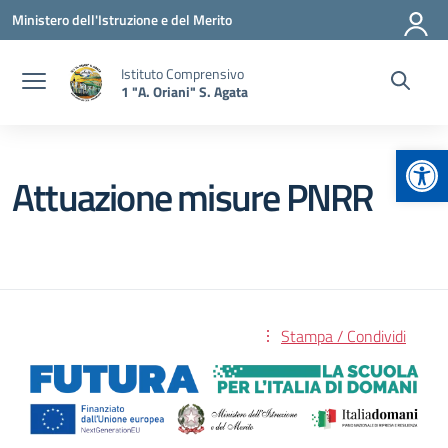
Vai ai contenuti
Vai al menu di navigazione
Vai al footer
Ministero dell'Istruzione e del Merito
Istituto Comprensivo
1 "A. Oriani" S. Agata
Apr
Attuazione misure PNRR
Stampa / Condividi