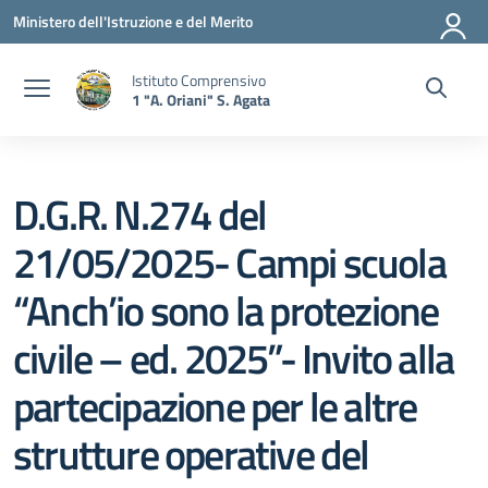
Vai ai contenuti
Vai al menu di navigazione
Vai al footer
Ministero dell'Istruzione e del Merito
Istituto Comprensivo
1 "A. Oriani" S. Agata
D.G.R. N.274 del
21/05/2025- Campi scuola
“Anch’io sono la protezione
civile – ed. 2025”- Invito alla
partecipazione per le altre
strutture operative del