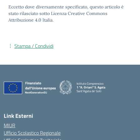
Eccetto dove diversamente specificato, questo articolo è
stato rilasciato sotto Licenza Creative Commons
Attribuzione 4.0 Italia.
Stampa / Condividi
Istituto Comprensivo
1 "A. Oriani" S. Agata
Sant'Agata de' Goti
— Visita la pagina iniziale della scuola
Link Esterni
MIUR
Ufficio Scolastico Regionale