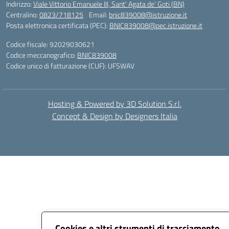
Indirizzo:
Viale Vittorio Emanuele III, Sant' Agata de' Goti (BN)
Centralino:
0823/718125
Email:
bnic839008@istruzione.it
Posta elettronica certificata (PEC):
BNIC839008@pec.istruzione.it
Codice fiscale: 92029030621
Codice meccanografico:
BNIC839008
Codice unico di fatturazione (CUF): UFSWAV
Hosting & Powered by 3D Solution S.r.l.
Concept & Design by Designers Italia
Cookies e altri strumenti di tracciamento